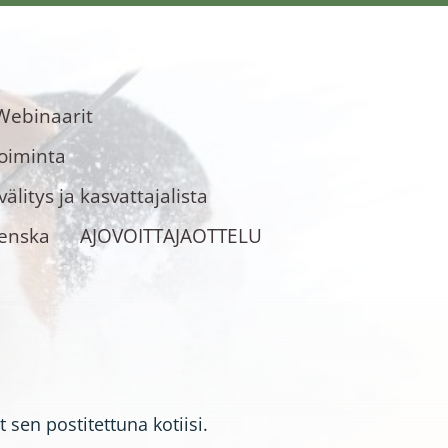
Webinaarit
toiminta
älitys ja kasvattajalista
venska
AJOVOITTAJAOTTELU
t sen postitettuna kotiisi.