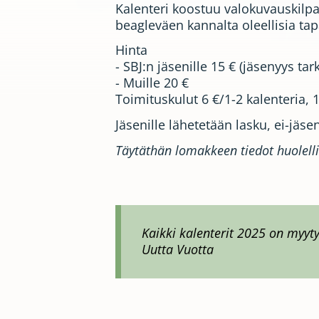
Kalenteri koostuu valokuvauskilpai
beagleväen kannalta oleellisia ta
Hinta
- SBJ:n jäsenille 15 € (jäsenyys ta
- Muille 20 €
Toimituskulut 6 €/1-2 kalenteria,
Jäsenille lähetetään lasku, ei-jäse
Täytäthän lomakkeen tiedot huolelli
Kaikki kalenterit 2025 on myyty
Uutta Vuotta