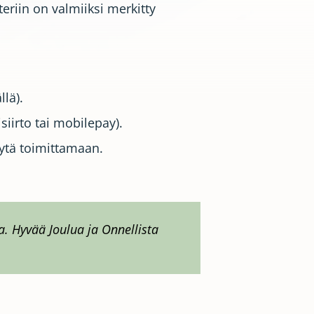
eriin on valmiiksi merkitty
llä).
siirto tai mobilepay).
tytä toimittamaan.
a. Hyvää Joulua ja Onnellista