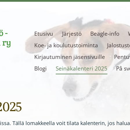
 -
Etusivu
Järjestö
Beagle-info
 ry
Koe- ja koulutustoiminta
Jalostus
Kirjautuminen jäsensivuille
Pentuv
Blogi
Seinäkalenteri 2025
På s
2025
issa. Tällä lomakkeella voit tilata kalenterin, jos halua