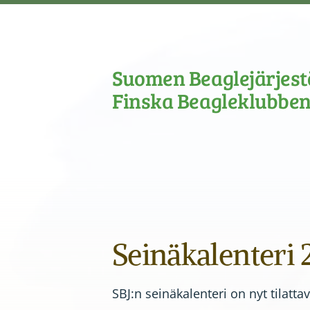
Siirry
sivun
sisältöön
Suomen Beaglejärjestö
Finska Beagleklubben
Seinäkalenteri 
SBJ:n seinäkalenteri on nyt tilattav