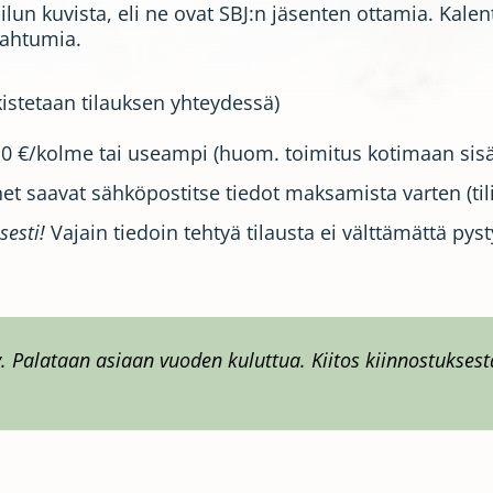
lun kuvista, eli ne ovat SBJ:n jäsenten ottamia. Kalent
pahtumia.
rkistetaan tilauksen yhteydessä)
 10 €/kolme tai useampi (huom. toimitus kotimaan sisä
net saavat sähköpostitse tiedot maksamista varten (tili
sesti!
Vajain tiedoin tehtyä tilausta ei välttämättä pys
. Palataan asiaan vuoden kuluttua. Kiitos kiinnostuksest