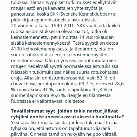
tuloksia. Tämän tyyppiset tutkimukset edellyttävät
rotujärjestöjen ja kasvattajien yhteistyötä ja
panostusta, koska SKK (Svenska Kennelklubben) ei
pidä kirjaa epäonnistuneista astutuksista.
20 vuoden aikana, 1990-2010, SKK vaati, että kaikki
ruotsalaisomistuksessa olevat nartut, jotka oli
keinosiemennetty, piti ilmoittaa 14 vuorokauden
sisällä keinosiemennyksestä. Tästä syystä on tietoa
4100 keinosiemennyksestä ja tiedämme, että on
suuria rotukohtaisia eroja keinosiemennysten
onnistumisissa. Olen myös seurannut muutamien
rotujen hedelmällisyyttä normaaleissa astutuksissa.
Näissäkin tutkimuksissa näkee suuria rotukohtaisia
eroja. Alhaisin onnistumisprosentti, vain 53 %, oli
chow chow, berninpaimenkoira 69,7 %, dreeveri 78,6
%, mäyräkoira 91 %, ruotsinlapinkoira 91,3 % ja
suomenlapinkoira 96,6 %. Beaglejen tilanteesta
Ruotsissa ei valitettavasti ole tietoa.
Tavallisimmat syyt, joiden takia nartut jäävät
tyhjiksi onnistuneesta astutuksesta huolimatta?
Yksi tavallisimmasta syistä, joidena takia narttu jää
tyhjäksi on, että astutus on tapahtunut vääränä
päivänä. Onneksi tämä on nykyään helppo välttää,