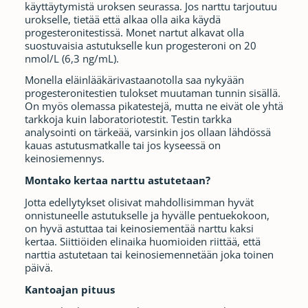
käyttäytymistä uroksen seurassa. Jos narttu tarjoutuu
urokselle, tietää että alkaa olla aika käydä
progesteronitestissä. Monet nartut alkavat olla
suostuvaisia astutukselle kun progesteroni on 20
nmol/L (6,3 ng/mL).
Monella eläinlääkärivastaanotolla saa nykyään
progesteronitestien tulokset muutaman tunnin sisällä.
On myös olemassa pikatestejä, mutta ne eivät ole yhtä
tarkkoja kuin laboratoriotestit. Testin tarkka
analysointi on tärkeää, varsinkin jos ollaan lähdössä
kauas astutusmatkalle tai jos kyseessä on
keinosiemennys.
Montako kertaa narttu astutetaan?
Jotta edellytykset olisivat mahdollisimman hyvät
onnistuneelle astutukselle ja hyvälle pentuekokoon,
on hyvä astuttaa tai keinosiementää narttu kaksi
kertaa. Siittiöiden elinaika huomioiden riittää, että
narttia astutetaan tai keinosiemennetään joka toinen
päivä.
Kantoajan pituus