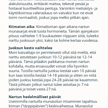
alakuloisuutta, erittävät maitoa, tekevät pesää ja
hoitavat kuvitteellisia pentuja. Varsinkin metsästys- ja
käyttökoirissa valeraskaus on vaivaksi kun ne eivät
toimi normaalisti, joskus jopa melko pitkän ajan.
Kiimaton aika
: Kiimattoman ajan aikana nartun
munasarjat eivät tuota hormoneita. Tämän ajanjakson
pituus vaihtelee 1-9 kuukauteen riippuen siitä, tuleeko
narttu juoksuun yksi, kaksi tai kolme kertaa vuodessa.
Juoksun kesto vaihtelee
Moni kasvattaja on perinteisesti ollut sitä mieltä, että
narttu astutetaan juoksun 10-12 päivänä tai 12-14
päivänä. Tämä pitääkin paikkansa monen nartun
kohdalla, mutta eroavuudet voivat olla hyvinkin
suuria. Toisilla nartuilla juoksu kestää vain 10 päivää
kun taas toisilla kestää 14-18 päivää ja sitten on niitä
joiden juoksu kestää jopa 24-28 päivää tai kauemmin.
Tästä johtuen jotkut nartut tulee astuttaa jo 7:nä
päivänä ja toiset vasta 27:nä.
Nartun hedelmälliset päivät
Useimmilla nartuilla munasolun irtoaminen tapahtuu
kiiman ("tärppipäivien") keskivaiheessa. Munasolut