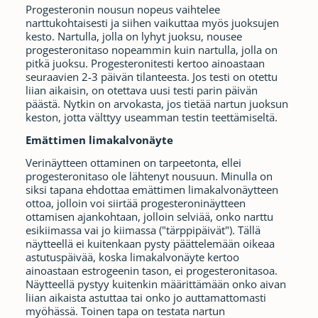
Progesteronin nousun nopeus vaihtelee
narttukohtaisesti ja siihen vaikuttaa myös juoksujen
kesto. Nartulla, jolla on lyhyt juoksu, nousee
progesteronitaso nopeammin kuin nartulla, jolla on
pitkä juoksu. Progesteronitesti kertoo ainoastaan
seuraavien 2-3 päivän tilanteesta. Jos testi on otettu
liian aikaisin, on otettava uusi testi parin päivän
päästä. Nytkin on arvokasta, jos tietää nartun juoksun
keston, jotta välttyy useamman testin teettämiseltä.
Emättimen limakalvonäyte
Verinäytteen ottaminen on tarpeetonta, ellei
progesteronitaso ole lähtenyt nousuun. Minulla on
siksi tapana ehdottaa emättimen limakalvonäytteen
ottoa, jolloin voi siirtää progesteroninäytteen
ottamisen ajankohtaan, jolloin selviää, onko narttu
esikiimassa vai jo kiimassa ("tärppipäivät"). Tällä
näytteellä ei kuitenkaan pysty päättelemään oikeaa
astutuspäivää, koska limakalvonäyte kertoo
ainoastaan estrogeenin tason, ei progesteronitasoa.
Näytteellä pystyy kuitenkin määrittämään onko aivan
liian aikaista astuttaa tai onko jo auttamattomasti
myöhässä. Toinen tapa on testata nartun