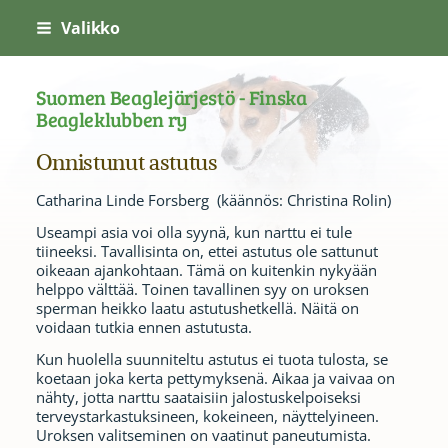
Siirry
Valikko
sivun
sisältöön
Suomen Beaglejärjestö - Finska
Beagleklubben ry
Onnistunut astutus
Catharina Linde Forsberg (käännös: Christina Rolin)
Useampi asia voi olla syynä, kun narttu ei tule
tiineeksi. Tavallisinta on, ettei astutus ole sattunut
oikeaan ajankohtaan. Tämä on kuitenkin nykyään
helppo välttää. Toinen tavallinen syy on uroksen
sperman heikko laatu astutushetkellä. Näitä on
voidaan tutkia ennen astutusta.
Kun huolella suunniteltu astutus ei tuota tulosta, se
koetaan joka kerta pettymyksenä. Aikaa ja vaivaa on
nähty, jotta narttu saataisiin jalostuskelpoiseksi
terveystarkastuksineen, kokeineen, näyttelyineen.
Uroksen valitseminen on vaatinut paneutumista.