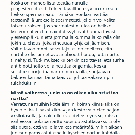
koska on mahdollista teettää nartulle
progesteronitesti. Toinen tavallinen syy on uroksen
heikko spermanlaatu. Tämäkin voidaan välttää
teettämällä urokselle spermatesti, jolloin voi valita
toisen uroksen, jos spermatestin tulos on heikko.
Molemmat edellä mainitut syyt ovat huomattavasti
yleisempiä kuin että jommalla kummalla koiralla olisi
jokin tulehdus, joka aiheuttaa tyhjäksi jäämisen.
Valitettavan moni kasvattaja uskoo edelleen, että
nartulle olisi annettava antibioottihoitoa, jotta narttu
tiinehtyisi. Tutkimukset kuitenkin osoittavat, että turha
antibioottihoito voi aiheuttaa ongelmia, koska
sellainen horjuttaa nartun normaalia, suojaavaa
bakteerikantaa. Tämä taas voi johtaa vakavampiin
tulehduksiin.
Missä vaiheessa juoksua on oikea aika astuttaa
narttu?
Verrattuna muihin kotieläimiin, koiran kiima-aika on
hyvin pitkä. Lisäksi kiima-ajan kesto vaihtelee paljon
yksilötasolla, ja näin ollen vaihtelee myös se, missä
vaiheessa juoksua narttu suostuu astuttavaksi. Ei ole
siis outoa, että voi olla vaikea määrittää, mihin aikaan
juoksun paras astutushetki kyseisen nartun kohdalla