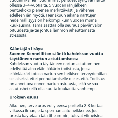
vuoden ikäinen. Suurimmat pentueet syntyvät nartut
ollessa 3–4-vuotiaita. 5 vuoden iän jälkeen
pentuekoko pienenee merkittävästi ja vähenee
edelleen iän myötä. Heinäkuun aikana narttujen
hedelmällisyys on heikompi kuin vuoden muina
kuukausina. Tämä saattaa olla seuraus päivänvalon
pituudesta ja/tai johtua lämmön aiheuttamasta
stressistä.
Kääntäjän lisäys:
Suomen Kennelliiton sääntö kahdeksan vuotta
täyttäneen nartun astuttamisesta
Kahdeksan vuotta täyttäneen nartun astuttaminen
edellyttää aina eläinlääkärin todistusta, jossa
eläinlääkäri toteaa nartun sen hetkisen terveydentilan
sellaiseksi, ettei pennuttamiselle ole estettä. Todistus
on annettava ennen nartun astutusta, eikä se saa
astutushetkellä olla kuutta kuukautta vanhempi.
Uroksen osuus
Aikuinen, terve uros voi yleensä paritella 2-3 kertaa
viikossa ilman, että spermanlaatu heikkenee. Jos
urosta käytetään tätä tiheämmin, tulevat viimeisinä