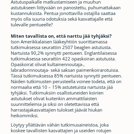
Astutuspaikalle matkustamiseen ja muuhun
astutukseen liittyvään on panostettu, puhumattakaan
kustannuksista. Pentua jonottavilla ostajilla saattaa
myös olla suuria odotuksia sekä kasvattajalle että
tulevalle pentueelle?
Miten tavallista on, että narttu jää tyhjäksi?
Ison Amerikkalaisen lääkeyhtiön suorittamassa
tutkimuksessa seurattiin 2507 beaglen astutusta.
Nartuista 90,2% synnytti pentueen. Englantilaisessa
tutkimuksessa seurattiin 422 opaskoiran astutusta.
Opaskoirat olivat kultainennoutaja-,
labradorinnoutaja- sekä saksan paimenkoirarotuisia.
Tässä tutkimuksessa 85% nartuista synnytti pentueen.
Näiden tutkimusten perusteella voinee todeta, että on
normaalia että 10 – 15% astutetuista nartuista jää
tyhjäksi. Tutkimuksiin osallistuneiden koirien
astutukset olivat kuitenkin ammattilaisten
suunnittelemia ja siksi on oletettavissa että
harrastajakasvattajien tulokset jäävät hiukan
heikommiksi.
Löytyy yllättävän vähän tutkimusaineistoa, joka
koskee tavallisten kasvattajien ja useiden rotujen