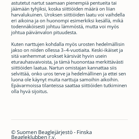
astutetut nartut saamaan pienempiä pentueita tai
jäämään tyhjiksi, koska siittiöiden määrä on liian
harvalukuinen. Uroksen siittiöiden laatu voi vaihdella
eri aikoina ja on huonompi esimerkiksi kesällä, mikä
todennäköisesti johtuu lämmöstä, mutta voi myös
johtua päivänvalon pituudesta.
Kuten narttujen kohdalla myös urosten hedelmällisin
jakso on niiden ollessa 3–4-vuotiaita. Keski-ikäiset ja
sitä vanhemmat urokset kärsivät hyvin usein
eturauhasvaivoista, ja tämä huonontaa merkittävästi
siittiöiden laatua. Nartun omistajan kannattaa siis
selvittää, onko uros terve ja hedelmällinen ja ettei sen
luona ole käynyt muita narttuja samoihin aikoihin.
Epävarmoissa tilanteissa saattaa siittiöiden tutkiminen
olla hyvä sijoitus.
©
Suomen Beaglejärjestö - Finska
Beagleklubben r.y.