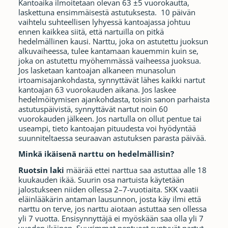
Kantoaika ilmoitetaan olevan 63 ±5 vuorokautta,
laskettuna ensimmäisestä astutuksesta. 10 päivän
vaihtelu suhteellisen lyhyessä kantoajassa johtuu
ennen kaikkea siitä, että nartuilla on pitkä
hedelmällinen kausi. Narttu, joka on astutettu juoksun
alkuvaiheessa, tulee kantamaan kauemmin kuin se,
joka on astutettu myöhemmässä vaiheessa juoksua.
Jos lasketaan kantoajan alkaneen munasolun
irtoamisajankohdasta, synnyttävät lähes kaikki nartut
kantoajan 63 vuorokauden aikana. Jos laskee
hedelmöitymisen ajankohdasta, toisin sanon parhaista
astutuspäivistä, synnyttävät nartut noin 60
vuorokauden jälkeen. Jos nartulla on ollut pentue tai
useampi, tieto kantoajan pituudesta voi hyödyntää
suunniteltaessa seuraavan astutuksen parasta päivää.
Minkä ikäisenä narttu on hedelmällisin?
Ruotsin laki
määrää ettei narttua saa astuttaa alle 18
kuukauden ikää. Suurin osa nartuista käytetään
jalostukseen niiden ollessa 2–7-vuotiaita. SKK vaatii
eläinlääkärin antaman lausunnon, josta käy ilmi että
narttu on terve, jos narttu aiotaan astuttaa sen ollessa
yli 7 vuotta. Ensisynnyttäjä ei myöskään saa olla yli 7