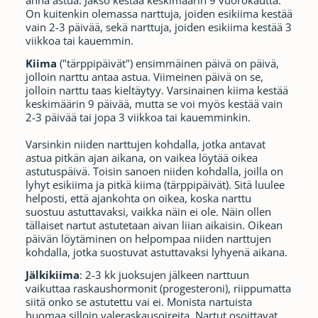
anna astua. Jakso kestää keskimäärin 9 vuorokautta.
On kuitenkin olemassa narttuja, joiden esikiima kestää
vain 2-3 päivää, sekä narttuja, joiden esikiima kestää 3
viikkoa tai kauemmin.
Kiima
("tärppipäivät") ensimmäinen päivä on päivä,
jolloin narttu antaa astua. Viimeinen päivä on se,
jolloin narttu taas kieltäytyy. Varsinainen kiima kestää
keskimäärin 9 päivää, mutta se voi myös kestää vain
2-3 päivää tai jopa 3 viikkoa tai kauemminkin.
Varsinkin niiden narttujen kohdalla, jotka antavat
astua pitkän ajan aikana, on vaikea löytää oikea
astutuspäivä. Toisin sanoen niiden kohdalla, joilla on
lyhyt esikiima ja pitkä kiima (tärppipäivät). Sitä luulee
helposti, että ajankohta on oikea, koska narttu
suostuu astuttavaksi, vaikka näin ei ole. Näin ollen
tällaiset nartut astutetaan aivan liian aikaisin. Oikean
päivän löytäminen on helpompaa niiden narttujen
kohdalla, jotka suostuvat astuttavaksi lyhyenä aikana.
Jälkikiima
: 2-3 kk juoksujen jälkeen narttuun
vaikuttaa raskaushormonit (progesteroni), riippumatta
siitä onko se astutettu vai ei. Monista nartuista
huomaa silloin valeraskausoireita. Nartut osoittavat