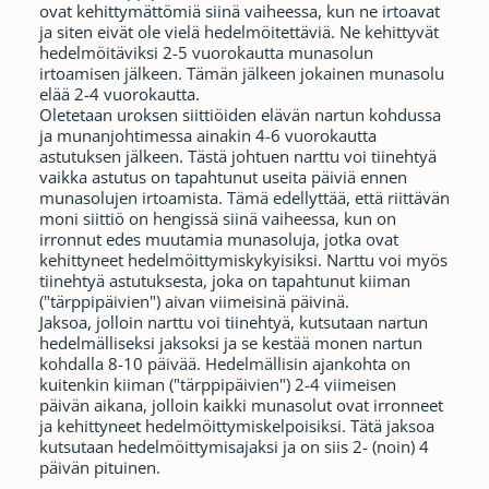
ovat kehittymättömiä siinä vaiheessa, kun ne irtoavat
ja siten eivät ole vielä hedelmöitettäviä. Ne kehittyvät
hedelmöitäviksi 2-5 vuorokautta munasolun
irtoamisen jälkeen. Tämän jälkeen jokainen munasolu
elää 2-4 vuorokautta.
Oletetaan uroksen siittiöiden elävän nartun kohdussa
ja munanjohtimessa ainakin 4-6 vuorokautta
astutuksen jälkeen. Tästä johtuen narttu voi tiinehtyä
vaikka astutus on tapahtunut useita päiviä ennen
munasolujen irtoamista. Tämä edellyttää, että riittävän
moni siittiö on hengissä siinä vaiheessa, kun on
irronnut edes muutamia munasoluja, jotka ovat
kehittyneet hedelmöittymiskykyisiksi. Narttu voi myös
tiinehtyä astutuksesta, joka on tapahtunut kiiman
("tärppipäivien") aivan viimeisinä päivinä.
Jaksoa, jolloin narttu voi tiinehtyä, kutsutaan nartun
hedelmälliseksi jaksoksi ja se kestää monen nartun
kohdalla 8-10 päivää. Hedelmällisin ajankohta on
kuitenkin kiiman ("tärppipäivien") 2-4 viimeisen
päivän aikana, jolloin kaikki munasolut ovat irronneet
ja kehittyneet hedelmöittymiskelpoisiksi. Tätä jaksoa
kutsutaan hedelmöittymisajaksi ja on siis 2- (noin) 4
päivän pituinen.