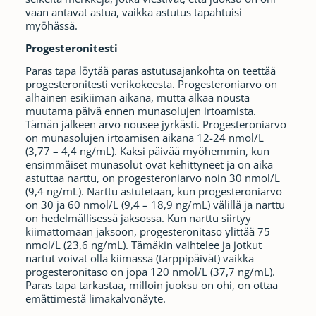
vaan antavat astua, vaikka astutus tapahtuisi
myöhässä.
Progesteronitesti
Paras tapa löytää paras astutusajankohta on teettää
progesteronitesti verikokeesta. Progesteroniarvo on
alhainen esikiiman aikana, mutta alkaa nousta
muutama päivä ennen munasolujen irtoamista.
Tämän jälkeen arvo nousee jyrkästi. Progesteroniarvo
on munasolujen irtoamisen aikana 12-24 nmol/L
(3,77 – 4,4 ng/mL). Kaksi päivää myöhemmin, kun
ensimmäiset munasolut ovat kehittyneet ja on aika
astuttaa narttu, on progesteroniarvo noin 30 nmol/L
(9,4 ng/mL). Narttu astutetaan, kun progesteroniarvo
on 30 ja 60 nmol/L (9,4 – 18,9 ng/mL) välillä ja narttu
on hedelmällisessä jaksossa. Kun narttu siirtyy
kiimattomaan jaksoon, progesteronitaso ylittää 75
nmol/L (23,6 ng/mL). Tämäkin vaihtelee ja jotkut
nartut voivat olla kiimassa (tärppipäivät) vaikka
progesteronitaso on jopa 120 nmol/L (37,7 ng/mL).
Paras tapa tarkastaa, milloin juoksu on ohi, on ottaa
emättimestä limakalvonäyte.