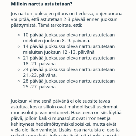
Milloin narttu astutetaan?
Jos nartun juoksujen pituus on tiedossa, ohjenuorana
voi pitää, että astutetaan 2-3 päivää ennen juoksun
päättymistä. Tämä tarkoittaa, että:
10 päivää juoksussa oleva narttu astutetaan
mieluiten juoksun 8.-9. päivänä.
14 päivää juoksussa oleva narttu astutetaan
mieluiten juoksun 12.-13. päivänä.
21 päivää juoksussa oleva narttu astutetaan
18.-21. päivänä.
24 päivää juoksussa oleva narttu astutetaan
21.-23. päivänä.
28 päivää juoksussa oleva narttu astutetaan
25.-27. päivänä.
Juoksun viimeisenä päivänä ei ole suositeltavaa
astuttaa, koska silloin ovat mahdollisesti useimmat
munasolut jo vanhentuneet. Haasteena on siis löytää
päivä, jolloin kaikki munasolut ovat irronneet ja
kehittyneet hedelmöittymiskelpoisiksi, mutta eivät
vielä ole liian vanhoja. Lisäksi osa nartuista ei osoita
selkeitä merkkejä, jotka viestivät, että juoksu on ohi