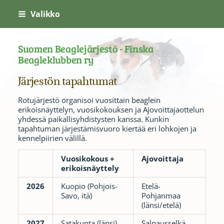
Siirry
Valikko
sivun
sisältöön
Suomen Beaglejärjestö - Finska
Beagleklubben ry
Järjestön tapahtumat
Rotujärjestö organisoi vuosittain beaglein
erikoisnäyttelyn, vuosikokouksen ja Ajovoittajaottelun
yhdessä paikallisyhdistysten kanssa. Kunkin
tapahtuman järjestämisvuoro kiertää eri lohkojen ja
kennelpiirien välillä.
Vuosikokous +
Ajovoittaja
erikoisnäyttely
2026
Kuopio (Pohjois-
Etelä-
Savo, itä)
Pohjanmaa
(länsi/etelä)
2027
Satakunta (länsi)
Salpausselkä