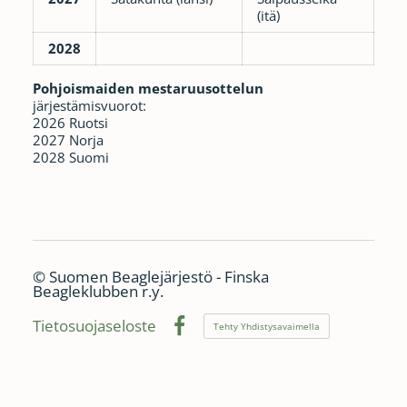
(itä)
2028
Pohjoismaiden mestaruusottelun
järjestämisvuorot:
2026 Ruotsi
2027 Norja
2028 Suomi
©
Suomen Beaglejärjestö - Finska
Beagleklubben r.y.
Tietosuojaseloste
Tehty Yhdistysavaimella
Facebook