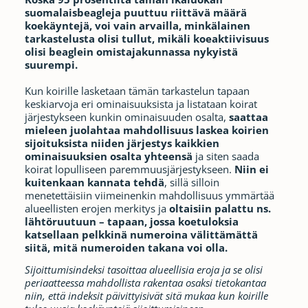
suomalaisbeagleja puuttuu riittävä määrä
koekäyntejä, voi vain arvailla, minkälainen
tarkastelusta olisi tullut, mikäli koeaktiivisuus
olisi beaglein omistajakunnassa nykyistä
suurempi.
Kun koirille lasketaan tämän tarkastelun tapaan
keskiarvoja eri ominaisuuksista ja listataan koirat
järjestykseen kunkin ominaisuuden osalta,
saattaa
mieleen juolahtaa mahdollisuus laskea koirien
sijoituksista niiden järjestys kaikkien
ominaisuuksien osalta yhteensä
ja siten saada
koirat lopulliseen paremmuusjärjestykseen.
Niin ei
kuitenkaan kannata tehdä
, sillä silloin
menetettäisiin viimeinenkin mahdollisuus ymmärtää
alueellisten erojen merkitys ja
oltaisiin palattu ns.
lähtöruutuun – tapaan, jossa koetuloksia
katsellaan pelkkinä numeroina välittämättä
siitä, mitä numeroiden takana voi olla.
Sijoittumisindeksi tasoittaa alueellisia eroja ja se olisi
periaatteessa mahdollista rakentaa osaksi tietokantaa
niin, että indeksit päivittyisivät sitä mukaa kun koirille