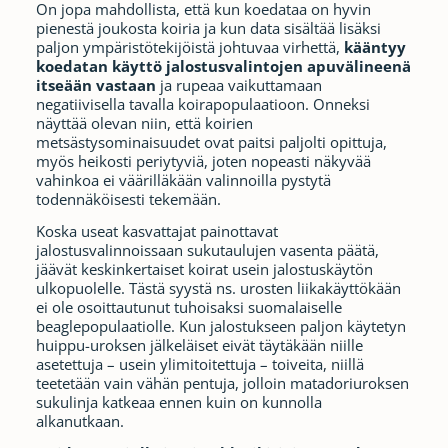
On jopa mahdollista, että kun koedataa on hyvin
pienestä joukosta koiria ja kun data sisältää lisäksi
paljon ympäristötekijöistä johtuvaa virhettä,
kääntyy
koedatan käyttö jalostusvalintojen apuvälineenä
itseään vastaan
ja rupeaa vaikuttamaan
negatiivisella tavalla koirapopulaatioon. Onneksi
näyttää olevan niin, että koirien
metsästysominaisuudet ovat paitsi paljolti opittuja,
myös heikosti periytyviä, joten nopeasti näkyvää
vahinkoa ei väärilläkään valinnoilla pystytä
todennäköisesti tekemään.
Koska useat kasvattajat painottavat
jalostusvalinnoissaan sukutaulujen vasenta päätä,
jäävät keskinkertaiset koirat usein jalostuskäytön
ulkopuolelle. Tästä syystä ns. urosten liikakäyttökään
ei ole osoittautunut tuhoisaksi suomalaiselle
beaglepopulaatiolle. Kun jalostukseen paljon käytetyn
huippu-uroksen jälkeläiset eivät täytäkään niille
asetettuja – usein ylimitoitettuja – toiveita, niillä
teetetään vain vähän pentuja, jolloin matadoriuroksen
sukulinja katkeaa ennen kuin on kunnolla
alkanutkaan.