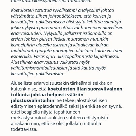
tulee uusia koekäyntejä sijoittumisineen.
Koetulosten totuttua syvällisempi analysointi johtaa
väistämättä siihen johtopäätökseen, että koirien ja
kasvattajien palkitsemiseen olisi syytä kehittää sääntöjä,
jotka nykyistä paremmin ottaisivat huomioon alueellisen
eriarvoisuuden. Nykyisillä palkitsemissäännöillä on
etelän lohkon piirien lisäksi muutaman muunkin
kennelpiirin alueella asuvan ja kilpailevan koiran
mahdotonta pärjätä parempien alueiden koiria vastaan
esimerkiksi Paras ajuri -kiertopalkinnosta kilpailtaessa.
Alueellinen eriarvoisuus vaikuttaa myös
valioitumismahdollisuuksiin ja sitä kautta myös
kasvattajien palkitsemisiin.
Alueellista eriarvoisuuttakin tärkeämpi seikka on
kuitenkin se, että
koetulosten liian suoraviivainen
tulkinta johtaa helposti vääriin
jalostusvalintoihin
. Se tekee jalostuksellisen
edistymisen epätodennäköiseksi ja ehkä se on syynä,
ettei beaglella näytä tapahtuneen
metsästysominaisuuksien suhteen edistymistä
ainakaan niin, että se olisi jollakin mittarilla
todettavissa.