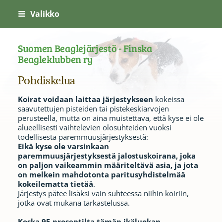
Siirry
Valikko
sivun
sisältöön
Suomen Beaglejärjestö - Finska
Beagleklubben ry
Pohdiskelua
Koirat voidaan laittaa järjestykseen
kokeissa
saavutettujen pisteiden tai pistekeskiarvojen
perusteella, mutta on aina muistettava, että kyse ei ole
alueellisesti vaihtelevien olosuhteiden vuoksi
todellisesta paremmuusjärjestyksestä:
Eikä kyse ole varsinkaan
paremmuusjärjestyksestä jalostuskoirana, joka
on paljon vaikeammin määriteltävä asia, ja jota
on melkein mahdotonta paritusyhdistelmää
kokeilematta tietää
.
Järjestys pätee lisäksi vain suhteessa niihin koiriin,
jotka ovat mukana tarkastelussa.
Koska 95 prosentilta tämän ikäluokan