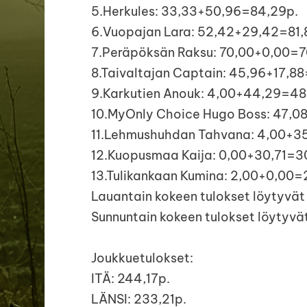
5.Herkules: 33,33+50,96=84,29p.
6.Vuopajan Lara: 52,42+29,42=81
7.Peräpöksän Raksu: 70,00+0,00=7
8.Taivaltajan Captain: 45,96+17,8
9.Karkutien Anouk: 4,00+44,29=48
10.MyOnly Choice Hugo Boss: 47,0
11.Lehmushuhdan Tahvana: 4,00+35
12.Kuopusmaa Kaija: 0,00+30,71=3
13.Tulikankaan Kumina: 2,00+0,00=
Lauantain kokeen tulokset löytyvä
Sunnuntain kokeen tulokset löytyvä
Joukkuetulokset:
ITÄ: 244,17p.
LÄNSI: 233,21p.