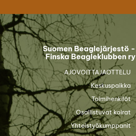
Siirry
sivun
sisältöön
Suomen Beaglejärjestö -
Finska Beagleklubben ry
AJOVOITTAJAOTTELU
Keskuspaikka
Toimihenkilöt
Osallistuvat koirat
Yhteistyökumppanit