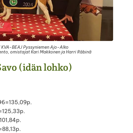
I KVA-BEAJ Pyssyniemen Ajo-Alko
ento, omistajat Kari Makkonen ja Harri Räbinä
avo (idän lohko)
,96=135,09p.
=125,33p.
101,84p.
=88,13p.