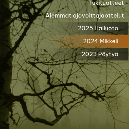
Tukituotteet
Aiemmat ajovoittajaottelut
2025 Hailuoto
2024 Mikkeli
2023 Pöytyä