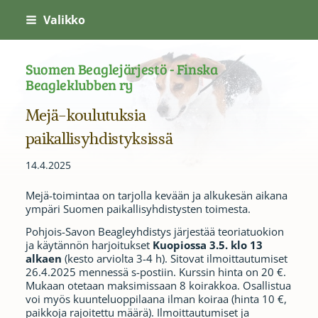
Siirry
Valikko
sivun
sisältöön
Suomen Beaglejärjestö - Finska
Beagleklubben ry
Mejä-koulutuksia
paikallisyhdistyksissä
14.4.2025
Mejä-toimintaa on tarjolla kevään ja alkukesän aikana
ympäri Suomen paikallisyhdistysten toimesta.
Pohjois-Savon Beagleyhdistys järjestää teoriatuokion
ja käytännön harjoitukset
Kuopiossa 3.5. klo 13
alkaen
(kesto arviolta 3-4 h). Sitovat ilmoittautumiset
26.4.2025 mennessä s-postiin. Kurssin hinta on 20 €.
Mukaan otetaan maksimissaan 8 koirakkoa. Osallistua
voi myös kuunteluoppilaana ilman koiraa (hinta 10 €,
paikkoja rajoitettu määrä). Ilmoittautumiset ja