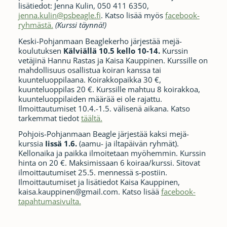
lisätiedot: Jenna Kulin, 050 411 6350,
jenna.kulin@psbeagle.fi
. Katso lisää myös
facebook-
ryhmästä.
(Kurssi täynnä!)
Keski-Pohjanmaan Beaglekerho järjestää mejä-
koulutuksen
Kälviällä 10.5 kello 10-14.
Kurssin
vetäjinä Hannu Rastas ja Kaisa Kauppinen. Kurssille on
mahdollisuus osallistua koiran kanssa tai
kuunteluoppilaana. Koirakkopaikka 30 €,
kuunteluoppilas 20 €. Kurssille mahtuu 8 koirakkoa,
kuunteluoppilaiden määrää ei ole rajattu.
Ilmoittautumiset 10.4.-1.5. välisenä aikana. Katso
tarkemmat tiedot
täältä.
Pohjois-Pohjanmaan Beagle järjestää kaksi mejä-
kurssia
Iissä 1.6.
(aamu- ja iltapäivän ryhmät).
Kellonaika ja paikka ilmoitetaan myöhemmin. Kurssin
hinta on 20 €. Maksimissaan 6 koiraa/kurssi. Sitovat
ilmoittautumiset 25.5. mennessä s-postiin.
Ilmoittautumiset ja lisätiedot Kaisa Kauppinen,
kaisa.kauppinen@gmail.com. Katso lisää
facebook-
tapahtumasivulta.