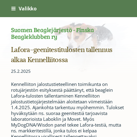
Siirry
Valikko
sivun
sisältöön
Suomen Beaglejärjestö - Finska
Beagleklubben ry
Lafora-geenitestitulosten tallennus
alkaa Kennelliitossa
25.2.2025
Kennelliiton jalostustieteellinen toimikunta on
rotujärjestön esityksestä päättänyt, että beaglein
Lafora-tulosten tallentaminen Kennelliiton
jalostustietojärjestelmään aloitetaan viimeistään
1.4.2025. Ajankohta tarkentuu myöhemmin. Tulokset
hyväksytään ns. suoraa geenitestiä tarjoavista
laboratorioista Laboklin ja Movet. Myös
MyDogDNA/Wisdon panel tekee Lafora-testiä, mutta
ns. markkeritestillä, jonka tulos ei kelpaa
Kennelliitossa virallisesti tallennettavaksi.