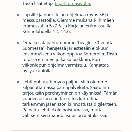
Tästä lisätietoja
tapahtumasivulla.
Lapsille ja nuorille on ohjelmaa myös SBJ:n
messuosastoilla. Olemme mukana Riihimäen
erämessuilla 5.-7.6. ja Karjalan erämessuilla
Kontiolahdella 12.-14.6.
Oma kesätapahtumamme ”beaglet 70 vuotta
Suomessa” -hengessä järjestetään elokuun
ensimmäisenä viikonloppuna Somerolla. Tästä
tulossa erillinen julkaisu piakkoin, kun
viikonlopun ohjelma varmistuu. Kannattaa
pysyä kuulolla!
Lehti puhututti myös paljon, sillä olemme
kilpailuttamassa painopalveluita. Saatuihin
tarjouksiin perehtyminen on käynnissä. Tämän
vuoden aikana on tarkoitus kartoittaa
tarkemmin jäsenistön kiinnostusta digilehteen.
Painettu lehti ei ole poistumassa, mutta
valitsemisen mahdollisuus on ajatuksissa.