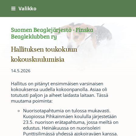
Siirry
Valikko
sivun
sisältöön
Suomen Beaglejärjestö - Finska
Beagleklubben ry
Hallituksen toukokuun
kokouskuulumisia
14.5.2026
Hallitus on pitänyt ensimmäisen varsinaisen
kokouksensa uudella kokoonpanolla. Asiaa oli
totutusti paljon ja aiheet laidasta laitaan. Tässä
muutama poiminta:
Nuorisotapahtumia on tulossa mukavasti.
Kuopiossa Pihkainmäen koululla järjestetään
23.5. nuorison erätapahtuma, jossa meiltä on
edustus. Heinäkuussa on nuorisoleiri
Punttisilimässä yhdessä ajokoiraväen kanssa.