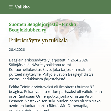
Siirry
Valikko
sivun
sisältöön
Suomen Beaglejärjestö - Finska
Beagleklubben ry
Erikoisnäyttelyn tuloksia
26.4.2026
Beaglein erikoisnäyttely järjestettiin 26.4.2026
Siilinjärvellä. Näyttelypaikkana toimi
Koiraurheilukeskus Savo, joka tarjosikin mainiot
puitteet näyttelylle. Pohjois-Savon Beagleyhdistys
vastasi laadukkaista järjestelyistä.
Pekka Teinin arvioitavaksi oli ilmoitettu huimat 92
beaglea. Pekan valinta rodun parhaaksi oli valioluokan
uros Räntäsään Onnenpotku, jonka omistaa Virpi
Pasanen. Vastakkaisen sukupuolen paras oli sen sisko,
avoimen luokan narttu Räntäsään Onnenapila,
omistaja Heidi Langhed.