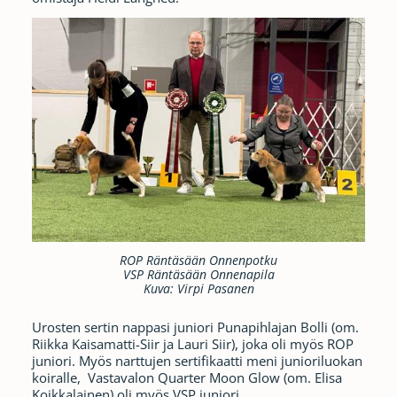
ROP Räntäsään Onnenpotku
VSP Räntäsään Onnenapila
Kuva: Virpi Pasanen
Urosten sertin nappasi juniori Punapihlajan Bolli (om.
Riikka Kaisamatti-Siir ja Lauri Siir), joka oli myös ROP
juniori. Myös narttujen sertifikaatti meni junioriluokan
koiralle, Vastavalon Quarter Moon Glow (om. Elisa
Koikkalainen) oli myös VSP juniori.