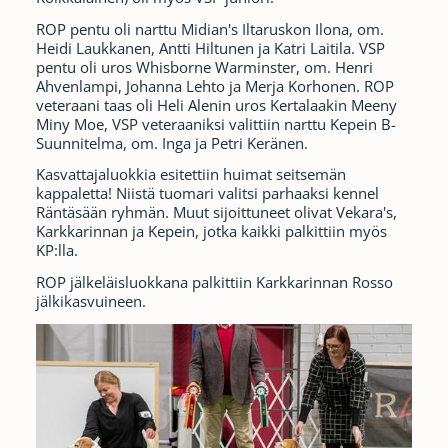
ROP pentu oli narttu Midian's Iltaruskon Ilona, om.
Heidi Laukkanen, Antti Hiltunen ja Katri Laitila. VSP
pentu oli uros Whisborne Warminster, om. Henri
Ahvenlampi, Johanna Lehto ja Merja Korhonen. ROP
veteraani taas oli Heli Alenin uros Kertalaakin Meeny
Miny Moe, VSP veteraaniksi valittiin narttu Kepein B-
Suunnitelma, om. Inga ja Petri Keränen.
Kasvattajaluokkia esitettiin huimat seitsemän
kappaletta! Niistä tuomari valitsi parhaaksi kennel
Räntäsään ryhmän. Muut sijoittuneet olivat Vekara's,
Karkkarinnan ja Kepein, jotka kaikki palkittiin myös
KP:lla.
ROP jälkeläisluokkana palkittiin Karkkarinnan Rosso
jälkikasvuineen.