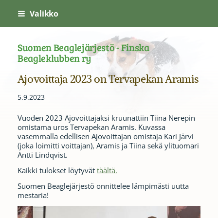
Siirry
Valikko
sivun
sisältöön
Suomen Beaglejärjestö - Finska
Beagleklubben ry
Ajovoittaja 2023 on Tervapekan Aramis
5.9.2023
Vuoden 2023 Ajovoittajaksi kruunattiin Tiina Nerepin
omistama uros Tervapekan Aramis. Kuvassa
vasemmalla edellisen Ajovoittajan omistaja Kari Järvi
(joka loimitti voittajan), Aramis ja Tiina sekä ylituomari
Antti Lindqvist.
Kaikki tulokset löytyvät
täältä.
Suomen Beaglejärjestö onnittelee lämpimästi uutta
mestaria!