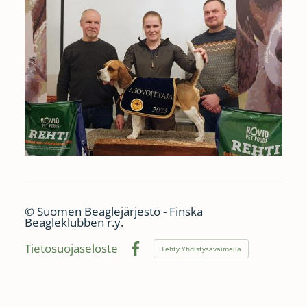
©
Suomen Beaglejärjestö - Finska
Beagleklubben r.y.
Tietosuojaseloste
Tehty Yhdistysavaimella
Facebook