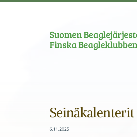
Siirry
sivun
sisältöön
Suomen Beaglejärjestö
Finska Beagleklubben
Seinäkalenterit 
6.11.2025