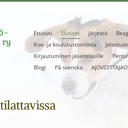
 -
Etusivu
Uutiset
Järjestö
Beag
 ry
Koe- ja koulutustoiminta
Jalostus
Kirjautuminen jäsensivuille
Pentuv
Blogi
På svenska
AJOVOITTAJA
tilattavissa