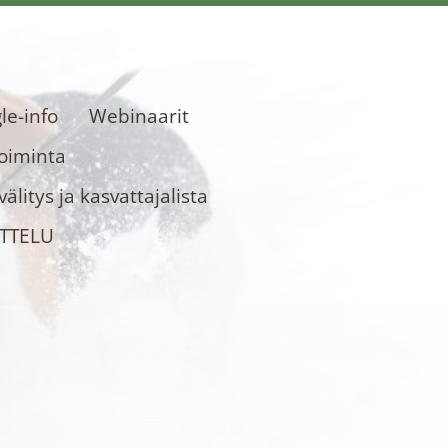
le-info
Webinaarit
toiminta
älitys ja kasvattajalista
OTTELU