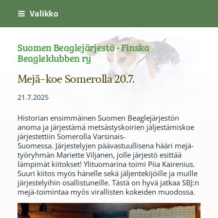
Siirry
Valikko
sivun
sisältöön
Suomen Beaglejärjestö - Finska
Beagleklubben ry
Mejä-koe Somerolla 20.7.
21.7.2025
Historian ensimmäinen Suomen Beaglejärjestön
anoma ja järjestämä metsästyskoirien jäljestämiskoe
järjestettiin Somerolla Varsinais-
Suomessa. Järjestelyjen päävastuullisena hääri mejä-
työryhmän Mariette Viljanen, jolle järjestö esittää
lämpimät kiitokset! Ylituomarina toimi Piia Kairenius.
Suuri kiitos myös hänelle sekä jäljentekijöille ja muille
järjestelyihin osallistuneille. Tästä on hyvä jatkaa SBJ:n
mejä-toimintaa myös virallisten kokeiden muodossa.