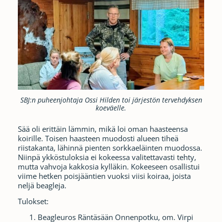
SBJ:n puheenjohtaja Ossi Hilden toi järjestön tervehdyksen
koeväelle.
Sää oli erittäin lämmin, mikä loi oman haasteensa
koirille. Toisen haasteen muodosti alueen tiheä
riistakanta, lähinnä pienten sorkkaeläinten muodossa.
Niinpä ykköstuloksia ei kokeessa valitettavasti tehty,
mutta vahvoja kakkosia kylläkin. Kokeeseen osallistui
viime hetken poisjääntien vuoksi viisi koiraa, joista
neljä beagleja.
Tulokset:
Beagleuros Räntäsään Onnenpotku, om. Virpi