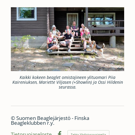
Kaikki kokeen beaglet omistajineen ylituomari Piia
Kaireniuksen, Mariette Viljasen (+Showlin) ja Ossi Hildenin
seurassa.
©
Suomen Beaglejärjestö - Finska
Beagleklubben r.y.
Tietosuojaseloste
Tehty Yhdistysavaimella