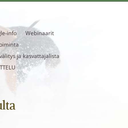
le-info
Webinaarit
toiminta
älitys ja kasvattajalista
OTTELU
lta