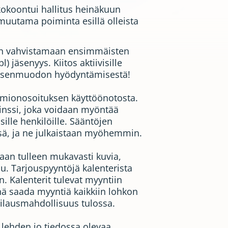
kokoontui hallitus heinäkuun
muutama poiminta esillä olleista
iin vahvistamaan ensimmäisten
) jäsenyys. Kiitos aktiivisille
 jäsenmuodon hyödyntämisestä!
omionosoituksen käyttöönotosta.
inssi, joka voidaan myöntää
isille henkilöille. Sääntöjen
sä, ja ne julkaistaan myöhemmin.
saan tulleen mukavasti kuvia,
u. Tarjouspyyntöjä kalenterista
. Kalenterit tulevat myyntiin
nä saada myyntiä kaikkiin lohkon
tilausmahdollisuus tulossa.
 lehden jo tiedossa olevaa