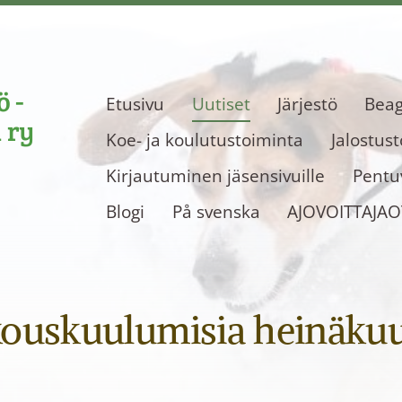
 -
Etusivu
Uutiset
Järjestö
Beag
 ry
Koe- ja koulutustoiminta
Jalostus
Kirjautuminen jäsensivuille
Pentuv
Blogi
På svenska
AJOVOITTAJA
kouskuulumisia heinäkuu