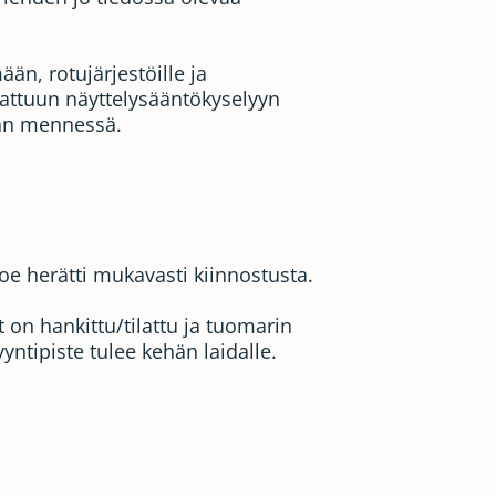
ään, rotujärjestöille ja
nattuun näyttelysääntökyselyyn
aan mennessä.
Koe herätti mukavasti kiinnostusta.
 on hankittu/tilattu ja tuomarin
ntipiste tulee kehän laidalle.