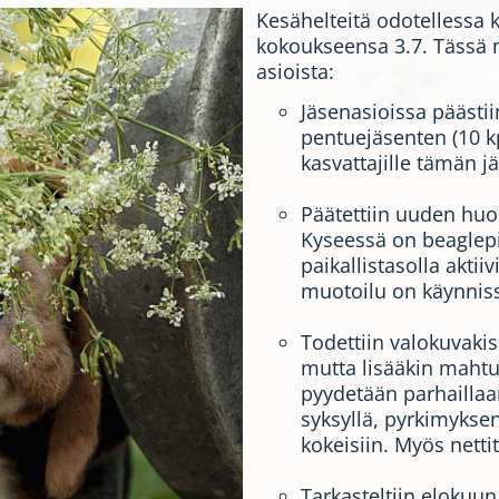
Kesähelteitä odotellessa 
kokoukseensa 3.7. Tässä 
asioista:
Jäsenasioissa pääst
pentuejäsenten (10 kpl
kasvattajille tämän
Päätettiin uuden hu
Kyseessä on beaglep
paikallistasolla aktiiv
muotoilu on käynnis
Todettiin valokuvaki
mutta lisääkin mahtu
pyydetään parhaillaan
syksyllä, pyrkimykse
kokeisiin. Myös netti
Tarkasteltiin elokuun