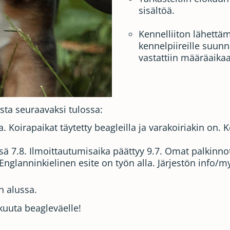
sisältöä.
Kennelliiton lähettäm
kennelpiireille suun
vastattiin määräaik
ta seuraavaksi tulossa:
 Koirapaikat täytetty beagleilla ja varakoiriakin on. 
ssä 7.8. Ilmoittautumisaika päättyy 9.7. Omat palkinnot
glanninkielinen esite on työn alla. Järjestön info/myy
n alussa.
kuuta beagleväelle!