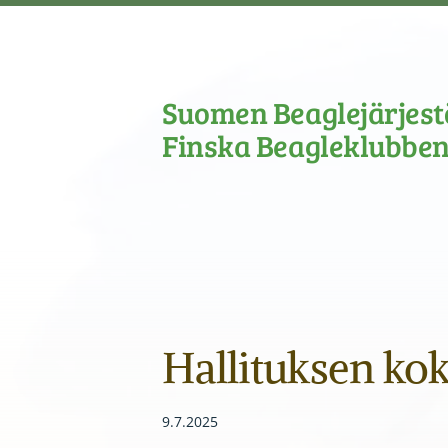
Siirry
sivun
sisältöön
Suomen Beaglejärjestö
Finska Beagleklubben
Hallituksen ko
9.7.2025