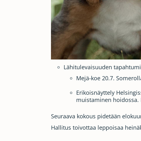
Lähitulevaisuuden tapahtumis
Mejä-koe 20.7. Somerolla.
Erikoisnäyttely Helsingi
muistaminen hoidossa. En
Seuraava kokous pidetään elokuu
Hallitus toivottaa leppoisaa heinä