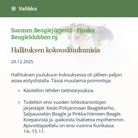
Siirry
Valikko
sivun
sisältöön
Suomen Beaglejärjestö - Finska
Beagleklubben ry
Hallituksen kokouskuulumisia
20.12.2025
Hallituksen joulukuun kokouksessa oli jälleen paljon
asiaa esityslistalla. Tässä muutamia poimintoja:
Käsiteltiin lehden taittotarjouksia.
Todettiin ensi vuoden lohkokarsintojen
järjestäjät: Keski-Pohjanmaan Beaglekerho,
Salpausselän Beagle ja Pirkka-Hämeen Beagle.
Koepäivistä ja -paikoista lisätietoa myöhemmin.
Ajovoittajaottelu on ensi vuonna Kurikassa
14.-15.11.