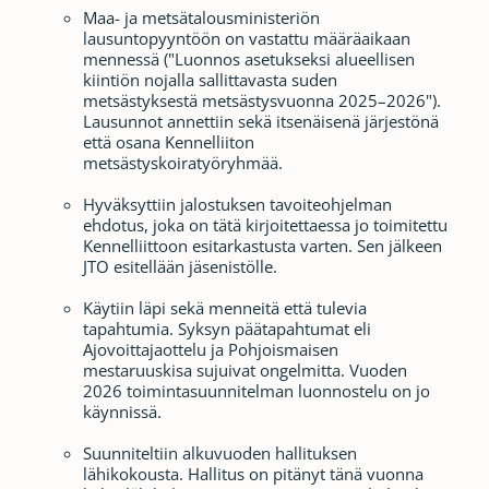
Maa- ja metsätalousministeriön
lausuntopyyntöön on vastattu määräaikaan
mennessä ("Luonnos asetukseksi alueellisen
kiintiön nojalla sallittavasta suden
metsästyksestä metsästysvuonna 2025–2026").
Lausunnot annettiin sekä itsenäisenä järjestönä
että osana Kennelliiton
metsästyskoiratyöryhmää.
Hyväksyttiin jalostuksen tavoiteohjelman
ehdotus, joka on tätä kirjoitettaessa jo toimitettu
Kennelliittoon esitarkastusta varten. Sen jälkeen
JTO esitellään jäsenistölle.
Käytiin läpi sekä menneitä että tulevia
tapahtumia. Syksyn päätapahtumat eli
Ajovoittajaottelu ja Pohjoismaisen
mestaruuskisa sujuivat ongelmitta. Vuoden
2026 toimintasuunnitelman luonnostelu on jo
käynnissä.
Suunniteltiin alkuvuoden hallituksen
lähikokousta. Hallitus on pitänyt tänä vuonna