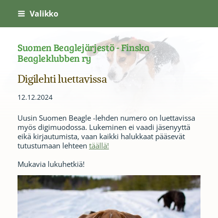
Siirry
Valikko
sivun
sisältöön
Suomen Beaglejärjestö - Finska
Beagleklubben ry
Digilehti luettavissa
12.12.2024
Uusin Suomen Beagle -lehden numero on luettavissa
myös digimuodossa. Lukeminen ei vaadi jäsenyyttä
eikä kirjautumista, vaan kaikki halukkaat pääsevät
tutustumaan lehteen
täällä!
Mukavia lukuhetkiä!