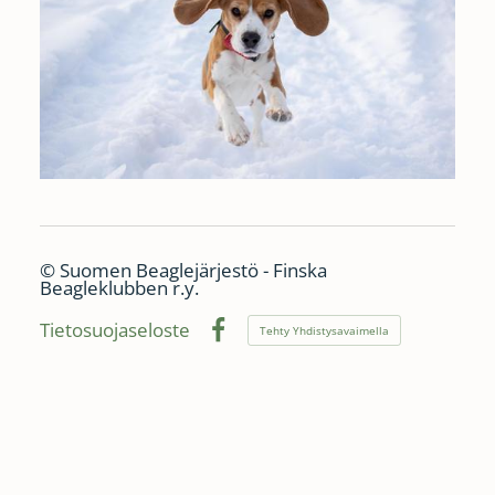
©
Suomen Beaglejärjestö - Finska
Beagleklubben r.y.
Tietosuojaseloste
Tehty Yhdistysavaimella
Facebook