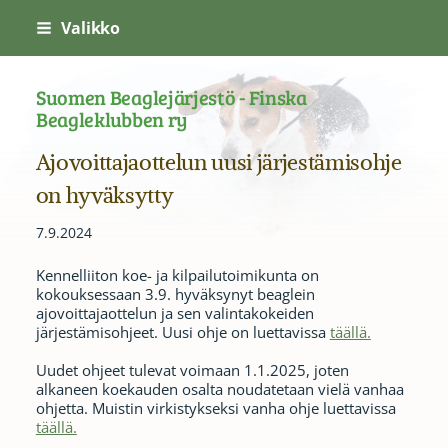
Siirry
Valikko
sivun
sisältöön
Suomen Beaglejärjestö - Finska
Beagleklubben ry
Ajovoittajaottelun uusi järjestämisohje
on hyväksytty
7.9.2024
Kennelliiton koe- ja kilpailutoimikunta on
kokouksessaan 3.9. hyväksynyt beaglein
ajovoittajaottelun ja sen valintakokeiden
järjestämisohjeet. Uusi ohje on luettavissa
täällä.
Uudet ohjeet tulevat voimaan 1.1.2025, joten
alkaneen koekauden osalta noudatetaan vielä vanhaa
ohjetta. Muistin virkistykseksi vanha ohje luettavissa
täällä.