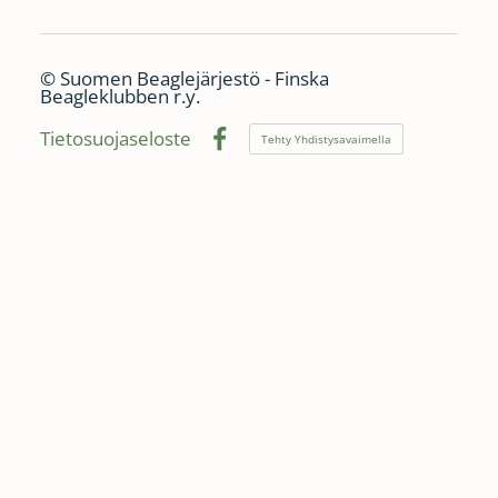
©
Suomen Beaglejärjestö - Finska
Beagleklubben r.y.
Tietosuojaseloste
Tehty Yhdistysavaimella
Facebook