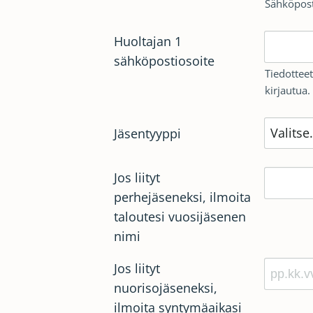
Sähköposti
Huoltajan 1
sähköpostiosoite
Tiedotteet
kirjautua.
Jäsentyyppi
Jos liityt
perhejäseneksi, ilmoita
taloutesi vuosijäsenen
nimi
Jos liityt
nuorisojäseneksi,
ilmoita syntymäaikasi