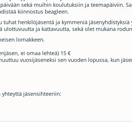
japäivään sekä muihin koulutuksiin ja teemapäiviin. Sa
distää kiinnostus beagleen.
u tuhat henkilöjäsentä ja kymmeniä jäsenyhdistyksiä
ää ulottuvuutta ja kattavuutta, sekä olet mukana rodun
 oheisen lomakkeen.
njäsen, ei omaa lehteä) 15 €
muuttuu vuosijäseneksi sen vuoden lopussa, kun jäsen
a yhteyttä jäsensihteeriin: