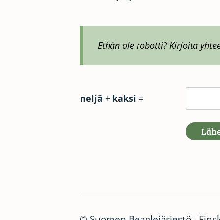
Ethän ole robotti? Kirjoita yhte
neljä
+
kaksi
=
Lähe
©
Suomen Beaglejärjestö - Fins