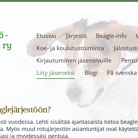
 -
Etusivu
Järjestö
Beagle-info
 ry
Koe- ja koulutustoiminta
Jalostus
Kirjautuminen jäsensivuille
Pentuv
Liity jäseneksi
Blogi
På svenska
glejärjestöön?
i vuodessa. Lehti sisältää ajantasaista tietoa beaglest
a. Myös muut rotujärjestön asiantuntijat ovat käytettä
sasi ja myydessäsi pentuja.