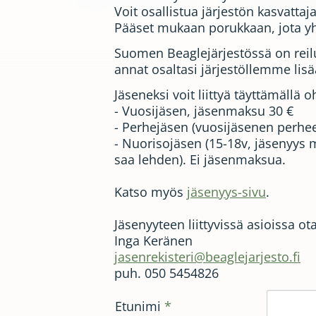
Voit osallistua järjestön kasvatta
Pääset mukaan porukkaan, jota yh
Suomen Beaglejärjestössä on reil
annat osaltasi järjestöllemme lis
Jäseneksi voit liittyä täyttämällä
- Vuosijäsen, jäsenmaksu 30 €
- Perhejäsen (vuosijäsenen perhee
- Nuorisojäsen (15-18v, jäsenyys 
saa lehden). Ei jäsenmaksua.
Katso myös
jäsenyys-sivu
.
Jäsenyyteen liittyvissä asioissa ot
Inga Keränen
jasenrekisteri@beaglejarjesto.fi
puh. 050 5454826
Etunimi
*