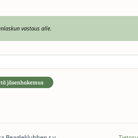
enlaskun vastaus alle.
tä jäsenhakemus
ka Beagleklubben r.y.
Tietos