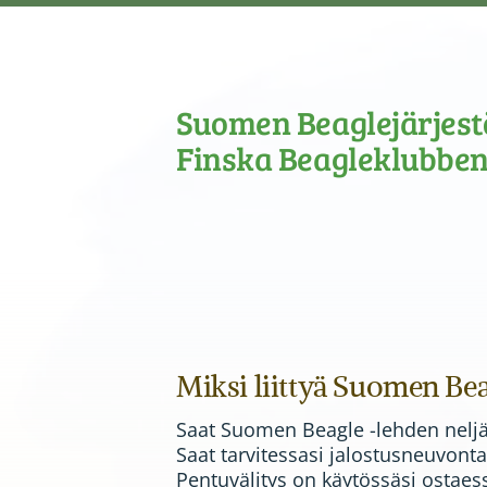
Siirry
sivun
sisältöön
Suomen Beaglejärjestö
Finska Beagleklubben
Miksi liittyä Suomen Bea
Saat Suomen Beagle -lehden neljäst
Saat tarvitessasi jalostusneuvonta
Pentuvälitys on käytössäsi ostaes