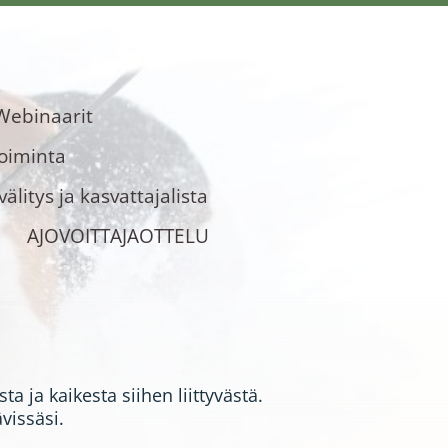
Webinaarit
toiminta
älitys ja kasvattajalista
AJOVOITTAJAOTTELU
a ja kaikesta siihen liittyvästä.
vissäsi.